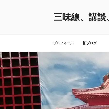
コ
ン
テ
三味線、講談
ン
ツ
へ
ス
プロフィール
旧ブログ
キ
ッ
プ