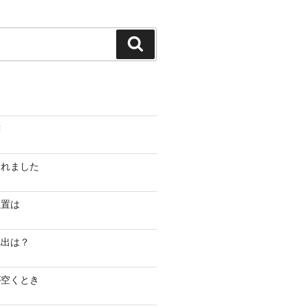
検
索
書
されました
位置は
捻出は？
が空くとき