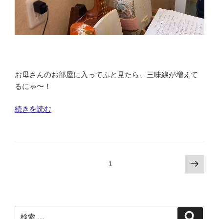
お母さんのお部屋に入ってふと見たら、三味線が増えて
るにゃ〜！
“新
続きを読む
三
味
線、
猫
投
次
ページ
1
の
の
稿
チ
ペ
の
ェ
ー
ペ
ッ
ジ
検
ク
検
ー