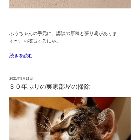
ふうちゃんの手元に、講談の原稿と張り扇がありま
す〜。お稽古するにゃ。
“お
続きを読む
稽
古
と
投
2021年8月21日
稿
の
３０年ぶりの実家部屋の掃除
日:
デ
ィ
ス
タ
ン
ス”
の