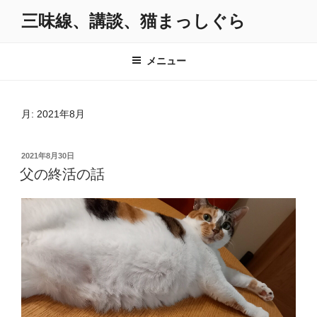
コ
三味線、講談、猫まっしぐら
ン
テ
ン
メニュー
ツ
へ
ス
月:
2021年8月
キ
ッ
投
2021年8月30日
プ
稿
父の終活の話
日: