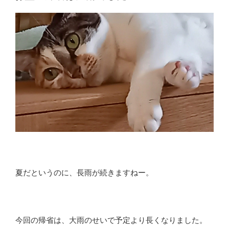
日:
の
実
家
部
屋
の
掃
除”
の
夏だというのに、長雨が続きますねー。
今回の帰省は、大雨のせいで予定より長くなりました。