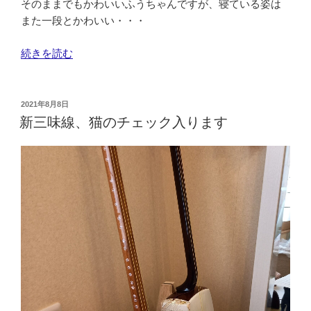
そのままでもかわいいふうちゃんですが、寝ている姿は
また一段とかわいい・・・
“お
続きを読む
や
す
み
投
2021年8月8日
稿
猫
新三味線、猫のチェック入ります
日:
ち
ゃ
ん”
の