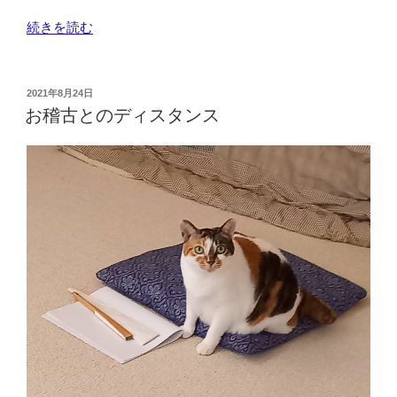
“発
続きを読む
表
会
の
投
2021年8月24日
稿
着
お稽古とのディスタンス
日:
物
は”
の