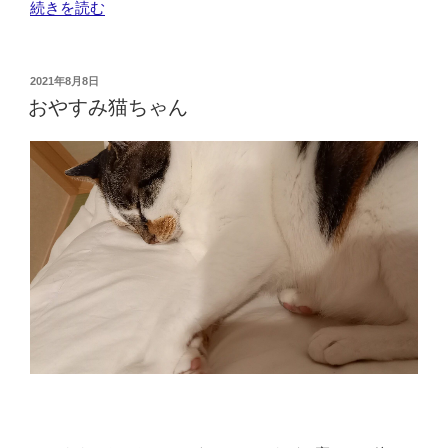
“講
続きを読む
談
発
表
投
2021年8月8日
稿
会
おやすみ猫ちゃん
日:
に
向
け
て！”
の