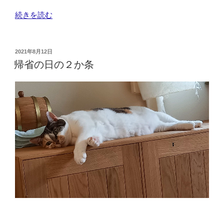
“お
続きを読む
盆
の
帰
投
2021年8月12日
稿
省
帰省の日の２か条
日:
は
大
雨
で
し
た”
の