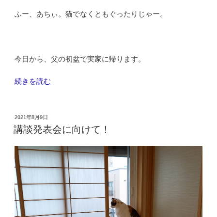
ふー、あちぃ。猫でなくともぐったりじゃー。
今日から、父の初盆で実家に帰ります。
“帰
続きを読む
省
の
日
投
2021年8月9日
稿
の
講談発表会に向けて！
日:
２
か
条”
の