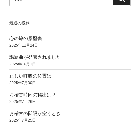
索
索:
入
ジ
り
送
ま
最近の投稿
り
す”
の
心の旅の履歴書
2025年11月24日
課題曲が発表されました
2025年10月1日
正しい呼吸の位置は
2025年7月30日
お稽古時間の捻出は？
2025年7月26日
お稽古の間隔が空くとき
2025年7月25日