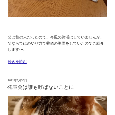
父は昔の人だったので、今風の終活はしていませんが、
父ならではのやり方で葬儀の準備をしていたのでご紹介
します〜。
“父
続きを読む
の
終
活
投
2021年8月30日
稿
の
発表会は誰も呼ばないことに
日:
話”
の