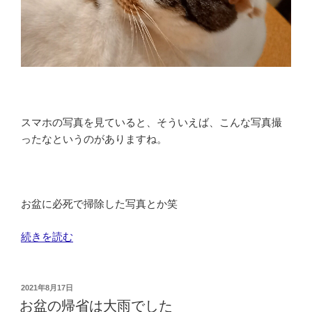
スマホの写真を見ていると、そういえば、こんな写真撮
ったなというのがありますね。
お盆に必死で掃除した写真とか笑
“３
続きを読む
０
年
ぶ
投
2021年8月17日
稿
り
お盆の帰省は大雨でした