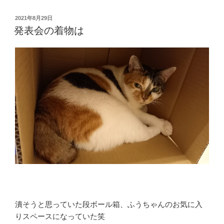
会
は
投
2021年8月29日
稿
誰
発表会の着物は
日:
も
呼
ば
な
い
こ
と
に”
の
潰そうと思っていた段ボール箱、ふうちゃんのお気に入
りスペースになっていた笑