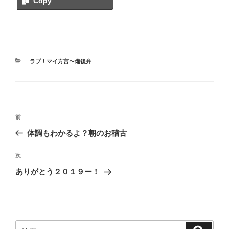
Copy
カ
ラブ！マイ方言〜備後弁
テ
ゴ
リ
ー
投
過
前
稿
去
体調もわかるよ？朝のお稽古
ナ
の
ビ
投
次
次
稿
ゲ
の
ありがとう２０１９ー！
投
ー
稿
シ
ョ
ン
検