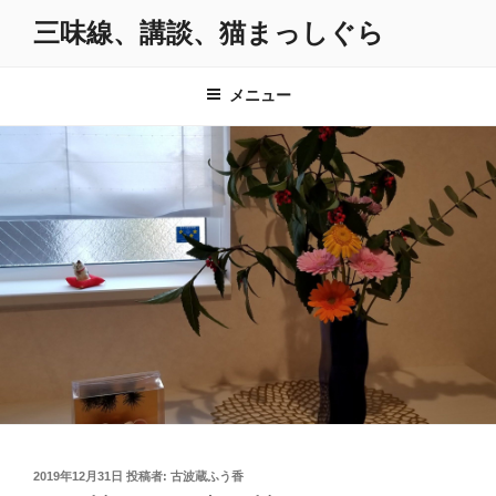
コ
三味線、講談、猫まっしぐら
ン
テ
ン
メニュー
ツ
へ
ス
キ
ッ
プ
投
2019年12月31日
投稿者:
古波蔵ふう香
稿