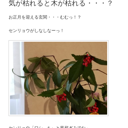
気が枯れると木が枯れる・・・？
日:
お正月を迎える玄関・・・むむっ！？
センリョウがしなしなーっ！
センリョウ「ワシ、ちぃと風邪ぎみでな」