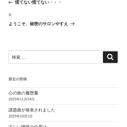
去
慌てない慌てない・・・
ナ
の
ビ
投
次
次
稿
ゲ
の
ようこそ、秘密のサロンやすえ
投
ー
稿
シ
ョ
ン
検
検
索
索:
最近の投稿
心の旅の履歴書
2025年11月24日
課題曲が発表されました
2025年10月1日
正しい呼吸の位置は