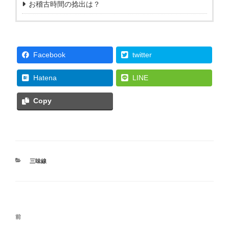
お稽古時間の捻出は？
Facebook
twitter
Hatena
LINE
Copy
カ
三味線
テ
ゴ
リ
ー
投
過
前
稿