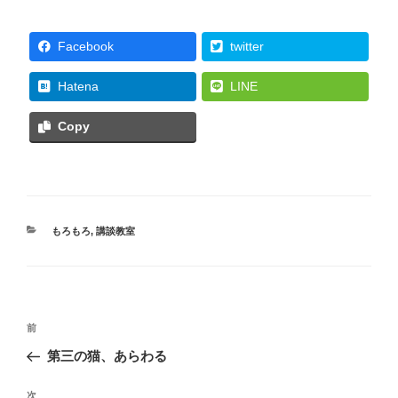
Facebook
twitter
Hatena
LINE
Copy
カ
もろもろ
,
講談教室
テ
ゴ
リ
ー
投
過
前
稿
去
第三の猫、あらわる
ナ
の
ビ
投
次
次