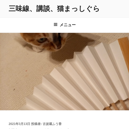
コ
三味線、講談、猫まっしぐら
ン
テ
ン
メニュー
ツ
へ
ス
キ
ッ
プ
投
2021年3月13日
投稿者:
古波蔵ふう香
稿