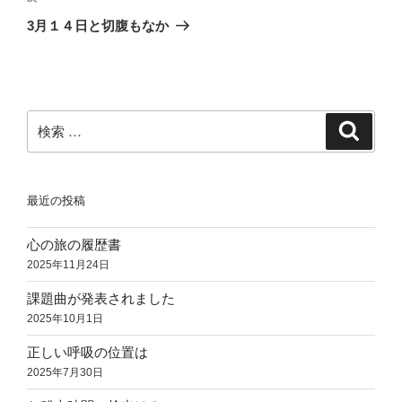
稿
ゲ
の
3月１４日と切腹もなか
投
ー
稿
シ
ョ
ン
検
検
索
索:
最近の投稿
心の旅の履歴書
2025年11月24日
課題曲が発表されました
2025年10月1日
正しい呼吸の位置は
2025年7月30日