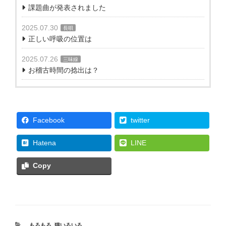
課題曲が発表されました
2025.07.30
長唄
正しい呼吸の位置は
2025.07.26
三味線
お稽古時間の捻出は？
Facebook
twitter
Hatena
LINE
Copy
カ
もろもろ
,
猫いろいろ