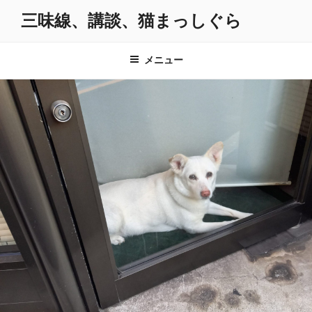
コ
三味線、講談、猫まっしぐら
ン
テ
ン
メニュー
ツ
へ
ス
キ
ッ
プ