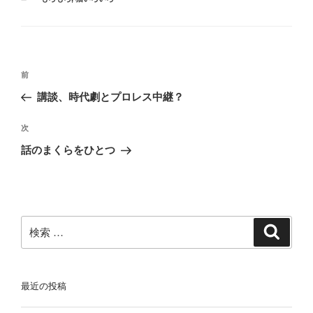
テ
ゴ
リ
ー
投
過
前
稿
去
講談、時代劇とプロレス中継？
ナ
の
ビ
投
次
次
稿
ゲ
の
話のまくらをひとつ
投
ー
稿
シ
ョ
ン
検
検
索
索:
最近の投稿