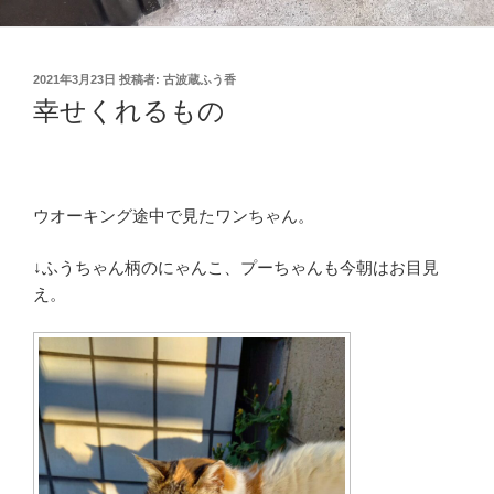
投
2021年3月23日
投稿者:
古波蔵ふう香
稿
幸せくれるもの
日:
ウオーキング途中で見たワンちゃん。
↓ふうちゃん柄のにゃんこ、プーちゃんも今朝はお目見
え。