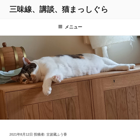
コ
三味線、講談、猫まっしぐら
ン
テ
ン
メニュー
ツ
へ
ス
キ
ッ
プ
投
2021年8月12日
投稿者:
古波蔵ふう香
稿