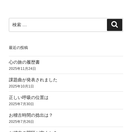
稿
シ
ョ
ン
検
検
索
索:
最近の投稿
心の旅の履歴書
2025年11月24日
課題曲が発表されました
2025年10月1日
正しい呼吸の位置は
2025年7月30日
お稽古時間の捻出は？
2025年7月26日