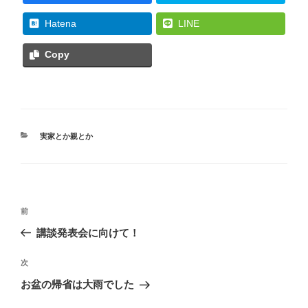
Hatena
LINE
Copy
カ
実家とか親とか
テ
ゴ
リ
ー
投
過
前
稿
去
講談発表会に向けて！
ナ
の
ビ
投
次
次
稿
ゲ
の
お盆の帰省は大雨でした
投
ー