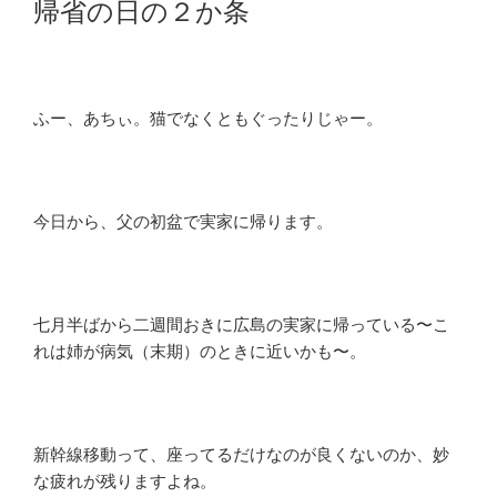
帰省の日の２か条
日:
ふー、あちぃ。猫でなくともぐったりじゃー。
今日から、父の初盆で実家に帰ります。
七月半ばから二週間おきに広島の実家に帰っている〜こ
れは姉が病気（末期）のときに近いかも〜。
新幹線移動って、座ってるだけなのが良くないのか、妙
な疲れが残りますよね。