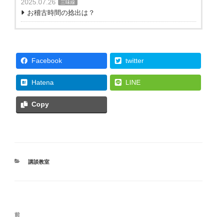
2025.07.26
三味線
お稽古時間の捻出は？
Facebook
twitter
Hatena
LINE
Copy
カ
講談教室
テ
ゴ
リ
ー
投
過
前