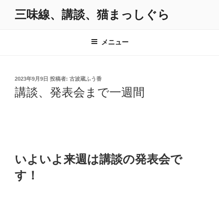
コ
三味線、講談、猫まっしぐら
ン
テ
ン
メニュー
ツ
へ
ス
投
2023年9月9日
投稿者:
古波蔵ふう香
キ
稿
講談、発表会まで一週間
日:
ッ
プ
いよいよ来週は講談の発表会で
す！