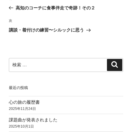
稿
去
高知のコーチに食事伴走で奇跡！その２
ナ
の
ビ
投
次
次
稿
ゲ
の
講談・着付けの練習〜シルックに思う
投
ー
稿
シ
ョ
ン
検
検
索
索:
最近の投稿
心の旅の履歴書
2025年11月24日
課題曲が発表されました
2025年10月1日