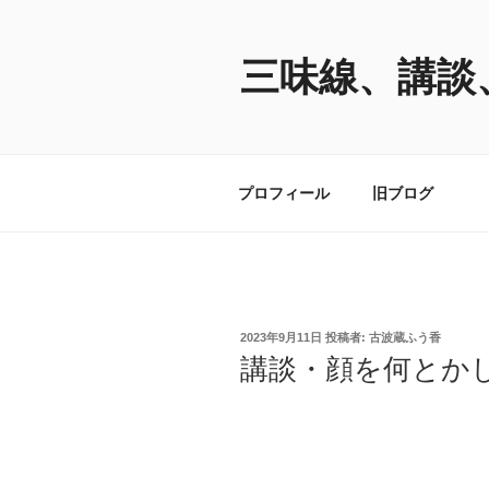
コ
ン
テ
三味線、講談
ン
ツ
へ
ス
プロフィール
旧ブログ
キ
ッ
プ
投
2023年9月11日
投稿者:
古波蔵ふう香
稿
講談・顔を何とか
日: