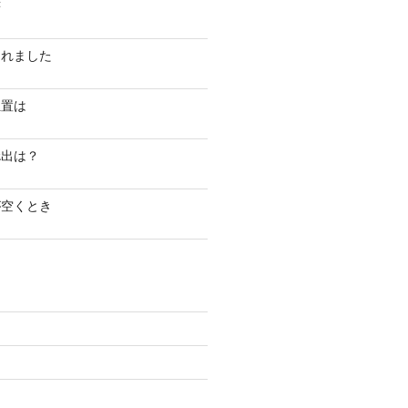
書
されました
位置は
捻出は？
が空くとき