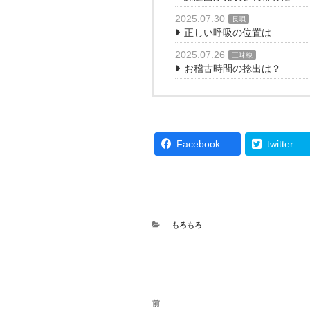
2025.07.30
長唄
正しい呼吸の位置は
2025.07.26
三味線
お稽古時間の捻出は？
Facebook
twitter
カ
もろもろ
テ
ゴ
リ
ー
投
過
前