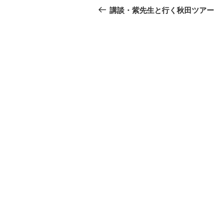
稿
去
講談・紫先生と行く秋田ツアー
の
ナ
投
ビ
稿
ゲ
ー
シ
ョ
ン