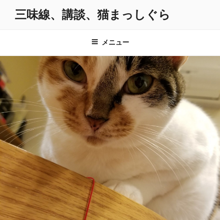
コ
三味線、講談、猫まっしぐら
ン
テ
ン
メニュー
ツ
へ
ス
キ
ッ
プ