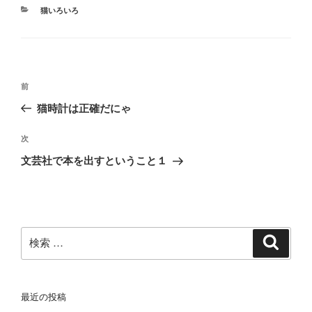
カ
猫いろいろ
テ
ゴ
リ
ー
投
過
前
稿
去
猫時計は正確だにゃ
ナ
の
ビ
投
次
次
稿
ゲ
の
文芸社で本を出すということ１
投
ー
稿
シ
ョ
ン
検
検
索
索:
最近の投稿