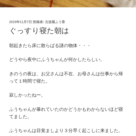
投
2019年11月7日
投稿者:
古波蔵ふう香
稿
ぐっすり寝た朝は
日:
朝起きたら床に散らばる謎の物体・・・
どうやら夜中にふうちゃんが何かしたらしい。
きのうの夜は、お父さんは不在、お母さんは仕事から帰
って１時間で寝た。
寂しかったねー。
ふうちゃんが暴れていたのかどうかもわからないほど寝
てました。
ふうちゃんは目覚ましより３分早く起こしに来ました。