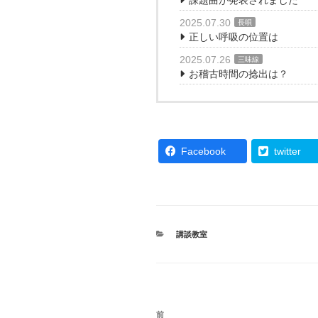
2025.07.30
長唄
正しい呼吸の位置は
2025.07.26
三味線
お稽古時間の捻出は？
Facebook
twitter
カ
講談教室
テ
ゴ
リ
ー
投
過
前