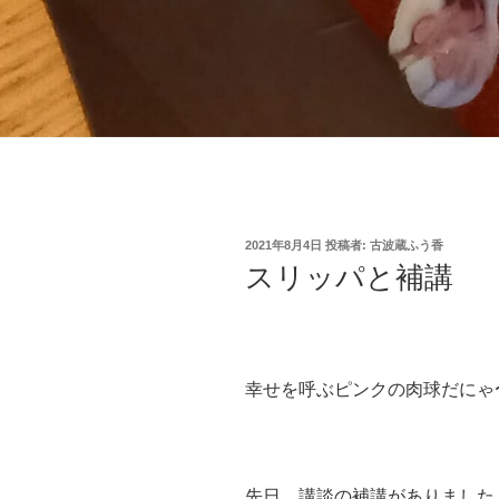
投
2021年8月4日
投稿者:
古波蔵ふう香
稿
スリッパと補講
日:
幸せを呼ぶピンクの肉球だにゃ
先日、講談の補講がありました