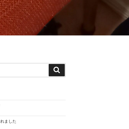
検
索
書
されました