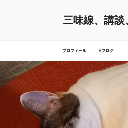
コ
ン
テ
三味線、講談
ン
ツ
へ
ス
プロフィール
旧ブログ
キ
ッ
プ