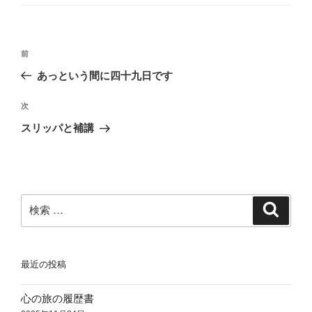
ゴ
リ
ー
投
過
前
稿
去
あっという間に四十九日です
ナ
の
ビ
投
次
次
稿
ゲ
の
スリッパと補講
投
ー
稿
シ
ョ
ン
検
検
索
索:
最近の投稿
心の旅の履歴書