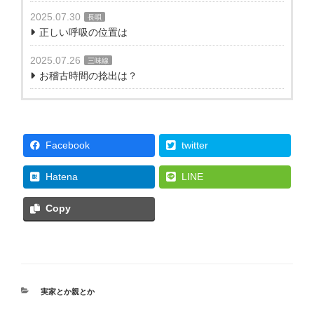
2025.07.30
長唄
正しい呼吸の位置は
2025.07.26
三味線
お稽古時間の捻出は？
Facebook
twitter
Hatena
LINE
Copy
カ
実家とか親とか
テ