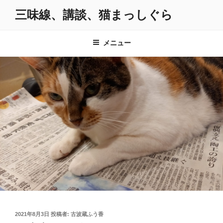
コ
三味線、講談、猫まっしぐら
ン
テ
ン
メニュー
ツ
へ
ス
キ
ッ
プ
投
2021年8月3日
投稿者:
古波蔵ふう香
稿