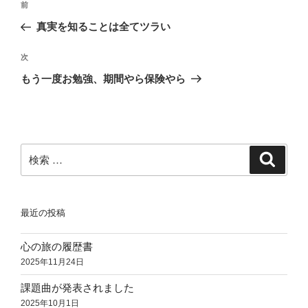
過
前
稿
去
真実を知ることは全てツラい
ナ
の
ビ
投
次
次
稿
ゲ
の
もう一度お勉強、期間やら保険やら
投
ー
稿
シ
ョ
ン
検
検
索
索:
最近の投稿
心の旅の履歴書
2025年11月24日
課題曲が発表されました
2025年10月1日