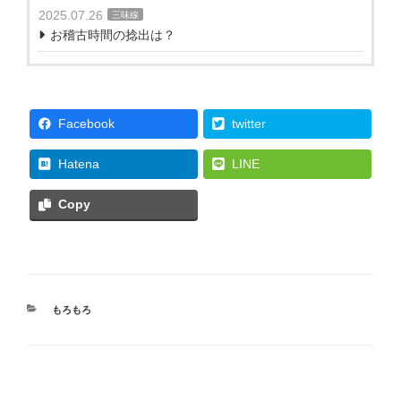
2025.07.26
三味線
お稽古時間の捻出は？
Facebook
twitter
Hatena
LINE
Copy
カ
もろもろ
テ
ゴ
リ
ー
投