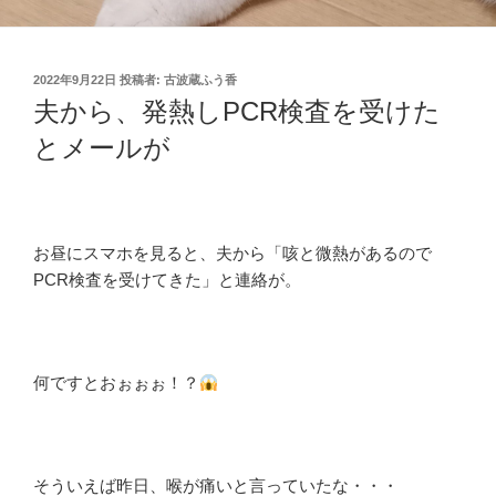
投
2022年9月22日
投稿者:
古波蔵ふう香
稿
夫から、発熱しPCR検査を受けた
日:
とメールが
お昼にスマホを見ると、夫から「咳と微熱があるので
PCR検査を受けてきた」と連絡が。
何ですとおぉぉぉ！？
そういえば昨日、喉が痛いと言っていたな・・・