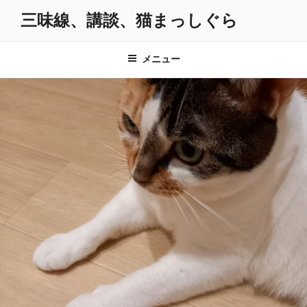
コ
三味線、講談、猫まっしぐら
ン
テ
ン
メニュー
ツ
へ
ス
キ
ッ
プ