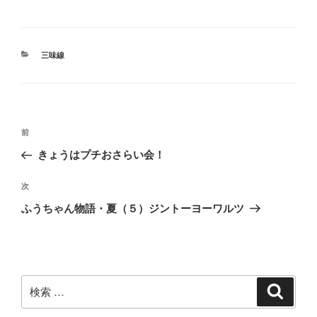
カ
三味線
テ
ゴ
リ
ー
投
過
前
稿
去
きょうはプチおさらい会！
ナ
の
ビ
投
次
次
稿
ゲ
の
ふうちゃん物語・夏（５）ジントーヨーワルツ
投
ー
稿
シ
ョ
ン
検
検
索
索: