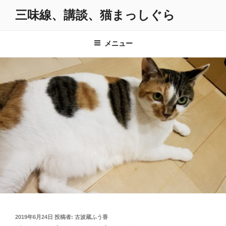
コ
三味線、講談、猫まっしぐら
ン
テ
ン
メニュー
ツ
へ
ス
キ
ッ
プ
投
2019年6月24日
投稿者:
古波蔵ふう香
稿