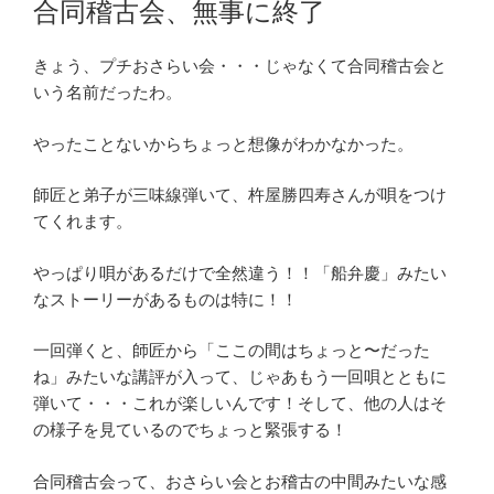
合同稽古会、無事に終了
日:
きょう、プチおさらい会・・・じゃなくて合同稽古会と
いう名前だったわ。
やったことないからちょっと想像がわかなかった。
師匠と弟子が三味線弾いて、杵屋勝四寿さんが唄をつけ
てくれます。
やっぱり唄があるだけで全然違う！！「船弁慶」みたい
なストーリーがあるものは特に！！
一回弾くと、師匠から「ここの間はちょっと〜だった
ね」みたいな講評が入って、じゃあもう一回唄とともに
弾いて・・・これが楽しいんです！そして、他の人はそ
の様子を見ているのでちょっと緊張する！
合同稽古会って、おさらい会とお稽古の中間みたいな感