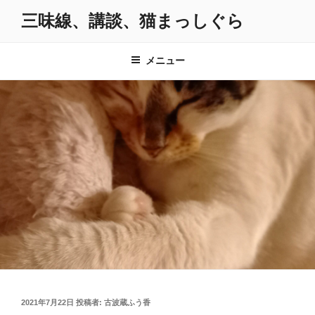
コ
三味線、講談、猫まっしぐら
ン
テ
ン
メニュー
ツ
へ
ス
キ
ッ
プ
投
2021年7月22日
投稿者:
古波蔵ふう香
稿