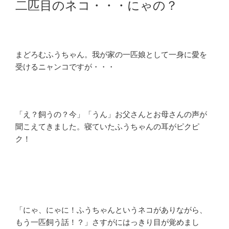
二匹目のネコ・・・にゃの？
日:
まどろむふうちゃん。我が家の一匹娘として一身に愛を
受けるニャンコですが・・・
「え？飼うの？今」「うん」お父さんとお母さんの声が
聞こえてきました。寝ていたふうちゃんの耳がピクピ
ク！
「にゃ、にゃに！ふうちゃんというネコがありながら、
もう一匹飼う話！？」さすがにはっきり目が覚めまし