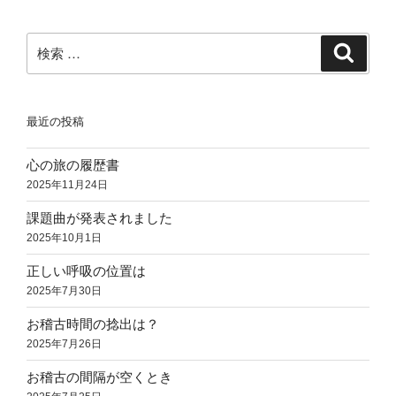
ョ
ン
検
検
索
索:
最近の投稿
心の旅の履歴書
2025年11月24日
課題曲が発表されました
2025年10月1日
正しい呼吸の位置は
2025年7月30日
お稽古時間の捻出は？
2025年7月26日
お稽古の間隔が空くとき