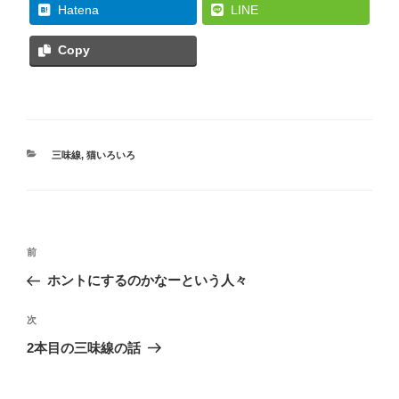
Hatena
LINE
Copy
カ
三味線
,
猫いろいろ
テ
ゴ
リ
ー
投
過
前
稿
去
ホントにするのかなーという人々
ナ
の
ビ
投
次
次
稿
ゲ
の
2本目の三味線の話
投
ー
稿
シ